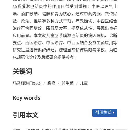
肠系膜淋巴结炎中的作用日益受到重视；中医以理气止
痛、消肿散结、健脾和胃为核心，通过中药内服、穴位贴
敷、灸法、推拿等多种方式干预，疗效确切；中西医结合
治疗可协同增效、降低复发率、提高依从性，展现出良好
应用前景。本文就儿童肠系膜淋巴结炎的病因病机、诊断
要点、西医治疗、中医治疗、中西医结合及益生菌应用等
研究进展进行系统综述，梳理当前诊疗局限与争议，为临
床规范化诊疗及后续研究提供参考。
关键词
肠系膜淋巴结炎
/
腹痛
/
益生菌
/
儿童
Key words
引用格式 ▾
引用本文