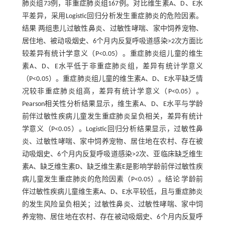
肺炎组73例，非重症肺炎组167例。对比维生素A、D、E水
平差异，采用Logistic回归分析发生重症肺炎的危险因素。
结果 两组患儿过敏性鼻炎、过敏性哮喘、家中饲养宠物、
居住地、被动吸烟史、6个月内反复呼吸道感染>2次方面比
较差异有统计学意义（P<0.05）。重症肺炎组儿童的维生
素A、D、E水平低于非重症肺炎组，差异有统计学意义
（P<0.05）。重症肺炎组儿童的维生素A、D、E水平缺乏情
况较非重症肺炎组高，差异有统计学意义（P<0.05）。
Pearson相关性分析结果显示，维生素A、D、E水平与学龄
前伴过敏性疾病儿童发生重症肺炎呈负相关，差异有统计
学意义（P<0.05）。Logistic回归分析结果显示，过敏性鼻
炎、过敏性哮喘、家中饲养宠物、居住地在农村、存在被
动吸烟史、6个月内反复呼吸道感染>2次、亚临床缺乏维生
素A、缺乏维生素D、缺乏维生素E是影响学龄前伴过敏性疾
病儿童发生重症肺炎的危险因素（P<0.05）。结论 学龄前
伴过敏性疾病儿童维生素A、D、E水平较低，且与重症肺炎
的发生风险呈负相关；过敏性鼻炎、过敏性哮喘、家中饲
养宠物、居住地在农村、存在被动吸烟史、6个月内反复呼