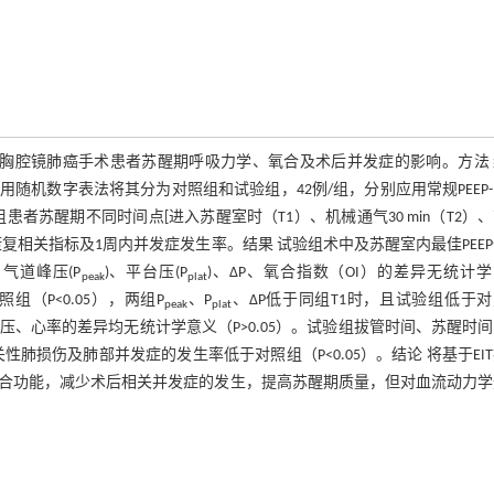
）对胸腔镜肺癌手术患者苏醒期呼吸力学、氧合及术后并发症的影响。方法
，采用随机数字表法将其分为对照组和试验组，42例/组，分别应用常规PEEP
患者苏醒期不同时间点[进入苏醒室时（T1）、机械通气30 min（T2）
复相关指标及1周内并发症发生率。结果 试验组术中及苏醒室内最佳PEE
、气道峰压(P
)、平台压(P
)、ΔP、氧合指数（OI）的差异无统计
peak
plat
照组（P<0.05），两组P
、P
、ΔP低于同组T1时，且试验组低于
peak
plat
静脉压、心率的差异均无统计学意义（P>0.05）。试验组拔管时间、苏醒时
性肺损伤及肺部并发症的发生率低于对照组（P<0.05）。结论 将基于EI
氧合功能，减少术后相关并发症的发生，提高苏醒期质量，但对血流动力