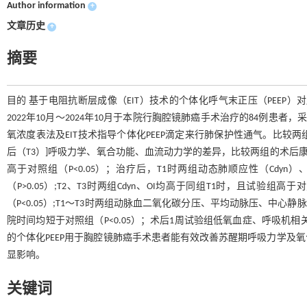
Author information
+
文章历史
+
摘要
目的 基于电阻抗断层成像（EIT）技术的个体化呼气末正压（PEEP
2022年10月～2024年10月于本院行胸腔镜肺癌手术治疗的84例患者
氧浓度表法及EIT技术指导个体化PEEP滴定来行肺保护性通气。比较两组
后（T3）]呼吸力学、氧合功能、血流动力学的差异，比较两组的术后康
高于对照组（P<0.05）；治疗后，T1时两组动态肺顺应性（Cdyn）
（P>0.05）;T2、T3时两组Cdyn、OI均高于同组T1时，且试验组高于对
（P<0.05）;T1～T3时两组动脉血二氧化碳分压、平均动脉压、中心
院时间均短于对照组（P<0.05）；术后1周试验组低氧血症、呼吸机相关
的个体化PEEP用于胸腔镜肺癌手术患者能有效改善苏醒期呼吸力学及
显影响。
关键词