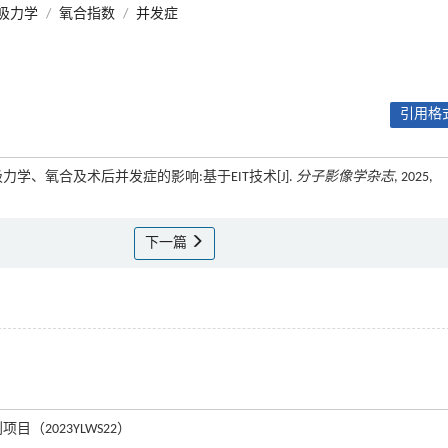
吸力学
/
氧合指数
/
并发症
引用格式
力学、氧合及术后并发症的影响:基于EIT技术[J].
分子影像学杂志
, 2025,
下一篇
目（2023YLWS22）