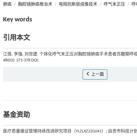
肺癌
/
胸腔镜肺癌根治术
/
电阻抗断层成像技术
/
呼气末正压
/
呼
Key words
引用本文
江倩, 李强, 刘世建. 个体化呼气末正压对胸腔镜肺癌手术患者苏醒期呼吸
48(03): 371-378 DOI:
上一篇
基金资助
医疗质量循证管理持续改进研究项目（YLZLXZ22G041）; 自贡市科技计划项