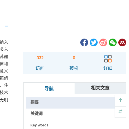
 纳入
-吸入
、苏醒
332
0
P值均
访问
被引
详细
学意义
对照组
间、住
相关文章
导航
T技术
学无明
摘要
关键词
Key words