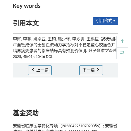
Key words
引用格式 ▾
引用本文
李辉, 李尧, 姚卓亚, 王钧, 钱少环, 李妙男, 王洪巨. 冠状动脉
CT血管成像的无创血流动力学指标对不稳定型心绞痛合并
临界病变患者的临床结局具有预测价值[J].
分子影像学杂志
,
2025, 48(01): 10-16 DOI:
上一篇
下一篇
基金资助
安徽省临床医学转化专项（202304295107020086）; 安徽省