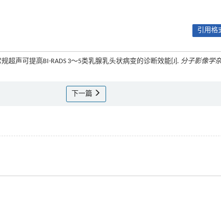
引用格式
常规超声可提高BI-RADS 3～5类乳腺乳头状病变的诊断效能[J].
分子影像学
下一篇