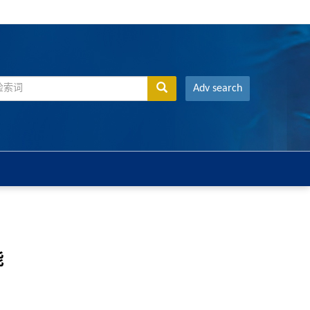
Adv search
能