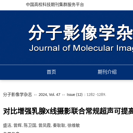
中国高校科技期刊集群服务平台
首页
期刊介绍
分子影像学杂志
››
2024, Vol. 47
››
Issue (12)
: 1282 -1289.
对比增强乳腺X线摄影联合常规超声可提高BI
盛洁, 曾辉, 陈卫国, 曾凤霞, 秦耿耿, 徐维敏