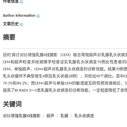
作者信息
+
Author information
+
文章历史
+
摘要
目的 探讨对比增强乳腺X线摄影（CEM）联合常规超声对乳腺乳头状病变
CEM和超声检查并经病理学检查证实乳腺乳头状病变70例女性患者
CEM、单独超声、CEM+超声对乳腺乳头状病变的诊断效能。结果70例
乳头状瘤伴不典型增生4例及乳头状癌18例），共检出90个病灶。其中CE
79.1%和84.2%；而CEM+超声与单独CEM的敏感度及阴性预测值相近，分别为9
提高了BI-RADS 3～5类乳腺乳头状病变的诊断效能，一定程度降低
关键词
对比增强乳腺X线摄影
/
超声
/
乳腺
/
乳头状病变