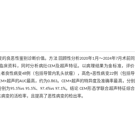
的良恶性鉴别诊断价值。方法 回顾性分析2020年1月～2024年7月术前
的临床资料，同时分析病灶CEM及超声特征。以病理结果为金标准，评价
患者良性病变48例（包括导管内乳头状瘤），高危+恶性病变22例（包括
M+超声的AUC最高，约为0.863。CEM+超声的特异度及准确率最高，分
5.5%vs 95.5%、97.4%vs 97.1%。结论 CEM形态学联合超声特征综
了良性病变的活检率，且提高了恶性病变的检出率。