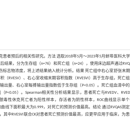
患者预后的相关性研究。方法 选取2018年5月～2023年5月蚌埠医科大
后结果，分为生存组（n=76）和死亡组（n=24），使用床边超声通过RVQ
伤标志物浓度，将上述结果纳入统计分析。结果 死亡组中右心室舒张末期
容积（RVESV）、右心室收缩末期容积指数（RVESVI）高于生存组，死亡
输出量、右心室每搏输出量指数低于生存组（P<0.05）。死亡组血清中
<0.05）。Spearman相关性分析结果显示，患者死亡与RVEDV、RVED
0.05）。以脓毒性休克死亡者为阳性样本，存活者为阴性样本，ROC曲线显示单
诊断的曲线下面积最大为0.999，对死亡的预测价值最高。结论 通过RVQAS测
中RVESVI联合CK对患者死亡预测价值最高，应更早应用于临床，为