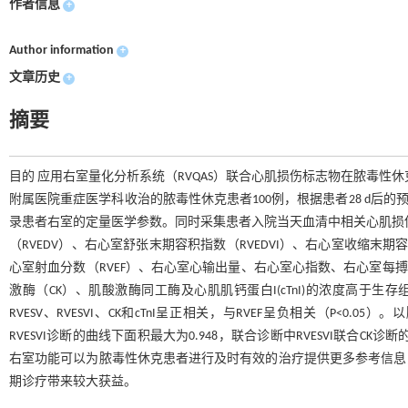
作者信息
+
Author information
+
文章历史
+
摘要
目的 应用右室量化分析系统（RVQAS）联合心肌损伤标志物在脓毒性休克
附属医院重症医学科收治的脓毒性休克患者100例，根据患者28 d后的预
录患者右室的定量医学参数。同时采集患者入院当天血清中相关心肌损
（RVEDV）、右心室舒张末期容积指数（RVEDVI）、右心室收缩末期
心室射血分数（RVEF）、右心室心输出量、右心室心指数、右心室每搏
激酶（CK）、肌酸激酶同工酶及心肌肌钙蛋白I(cTnI)的浓度高于生存组（P
RVESV、RVESVI、CK和cTnI呈正相关，与RVEF呈负相关（P<
RVESVI诊断的曲线下面积最大为0.948，联合诊断中RVESVI联合CK
右室功能可以为脓毒性休克患者进行及时有效的治疗提供更多参考信息，其
期诊疗带来较大获益。