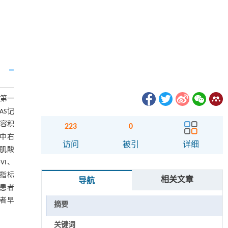
学第一
AS记
容积
223
0
组中右
访问
被引
详细
的肌酸
VI、
个指标
相关文章
导航
定患者
患者早
摘要
关键词