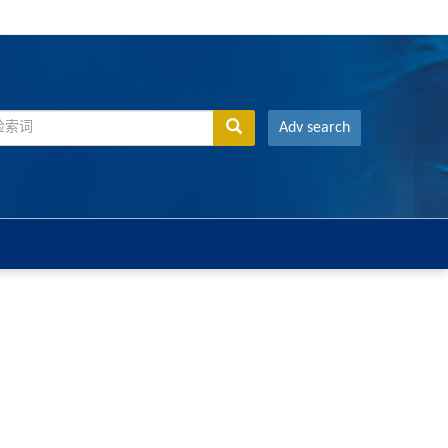
Adv search