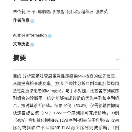
朱杏莉, 邢予, 邢朋毅, 李振彪, 何伟杰, 程秋波, 张伯英
作者信息
+
Author information
+
文章历史
+
摘要
目的 分析直肠肛管周围急性期感染MRI检查的优先检查，
从而提高检查成功率。方法 回顾性分析75例直肠肛管周围
急性期感染患者的MRI表现，与手术对照，比较各序列或序
列组合的诊断率，统计能够完成诊断的优先序列和序列组
合，探讨其诊断价值。结果 40例（53.3%）仅需斜轴位抑脂
快速自旋回波（FSE）T2WI一个序列即可完成诊断，33例
（40%）需斜轴位抑脂FSE T2WI序列+斜轴位不抑脂FSE T2WI
序列或斜轴位不抑脂FSE T1WI两个序列完成诊断，1例