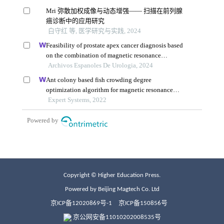
Copyright © Higher Education Press.
Powered by Beijing Magtech Co. Ltd
京ICP备12020869号-1
京ICP备150856号
京公网安备11010202008535号