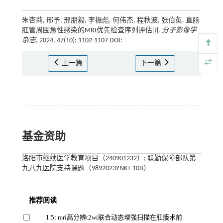
朱杏莉, 邢予, 邢朋毅, 李振彪, 何伟杰, 程秋波, 张伯英. 直肠
肛管周围急性感染的MRI优先检查序列评估[J].
分子影像学
杂志
, 2024, 47(10): 1102-1107 DOI:
上一篇
下一篇
基金资助
洛阳市继续医学教育项目（240901232）; 联勤保障部队第
九八九医院支持课题（9892023YNKT-10B）