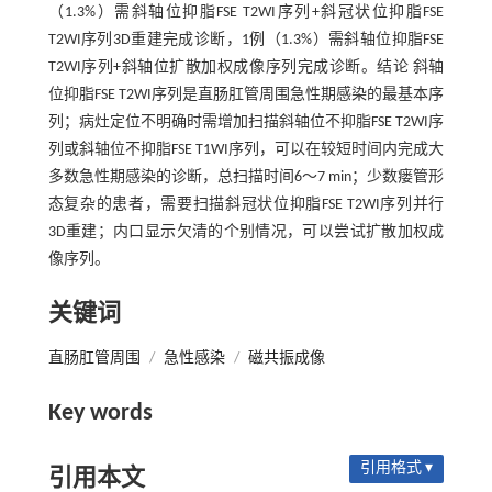
（1.3%）需斜轴位抑脂FSE T2WI序列+斜冠状位抑脂FSE
T2WI序列3D重建完成诊断，1例（1.3%）需斜轴位抑脂FSE
T2WI序列+斜轴位扩散加权成像序列完成诊断。结论 斜轴
位抑脂FSE T2WI序列是直肠肛管周围急性期感染的最基本序
列；病灶定位不明确时需增加扫描斜轴位不抑脂FSE T2WI序
列或斜轴位不抑脂FSE T1WI序列，可以在较短时间内完成大
多数急性期感染的诊断，总扫描时间6～7 min；少数瘘管形
态复杂的患者，需要扫描斜冠状位抑脂FSE T2WI序列并行
3D重建；内口显示欠清的个别情况，可以尝试扩散加权成
像序列。
关键词
直肠肛管周围
/
急性感染
/
磁共振成像
Key words
引用格式 ▾
引用本文