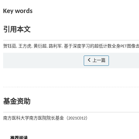
Key words
引用本文
贺钰茹, 王方虎, 黄衍超, 路利军. 基于深度学习的超低计数全身PET图像去噪
上一篇
基金资助
南方医科大学南方医院院长基金（2021C012）