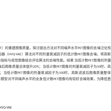
T）的重建图像质量，探讨提出方法对不同噪声水平PET图像的去噪泛化
分自编码器（HVQ-VAE）算法对不同剂量衰减因子的低计数PET图像去噪。将高
指标与视觉图像结合评估算法的去噪性能。结果 当低计数PET图像的剂
去噪后图像质量总体提升20%；当低计数PET图像的剂量衰减因子为50时，
24%；当低计数PET图像的剂量衰减因子为100时，高斯滤波后图像质量整
VQ-VAE模型对不同噪声水平的全身低计数PET图像均有较好去噪效果，为降低
HVQ-VAE