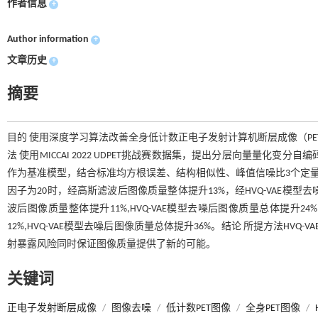
作者信息
+
Author information
+
文章历史
+
摘要
目的 使用深度学习算法改善全身低计数正电子发射计算机断层成像（PE
法 使用MICCAI 2022 UDPET挑战赛数据集，提出分层向量量化变
作为基准模型，结合标准均方根误差、结构相似性、峰值信噪比3个定量
因子为20时，经高斯滤波后图像质量整体提升13%，经HVQ-VAE模型
波后图像质量整体提升11%,HVQ-VAE模型去噪后图像质量总体提升
12%,HVQ-VAE模型去噪后图像质量总体提升36%。结论 所提方法H
射暴露风险同时保证图像质量提供了新的可能。
关键词
正电子发射断层成像
/
图像去噪
/
低计数PET图像
/
全身PET图像
/