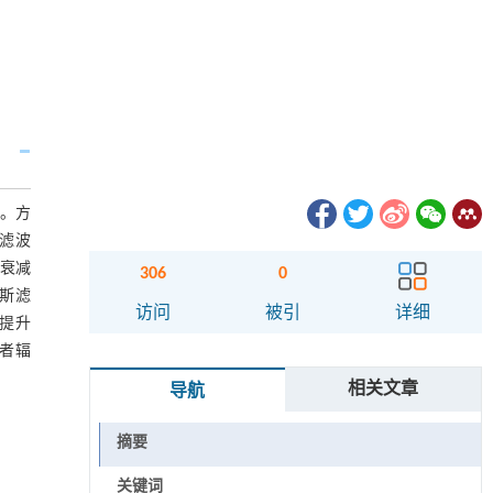
性。方
斯滤波
量衰减
306
0
高斯滤
访问
被引
详细
体提升
患者辐
相关文章
导航
摘要
关键词