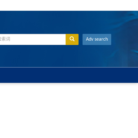
Adv search