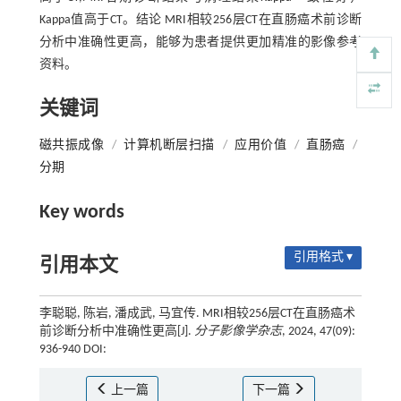
Kappa值高于CT。结论 MRI相较256层CT在直肠癌术前诊断
分析中准确性更高，能够为患者提供更加精准的影像参考
资料。
关键词
磁共振成像
/
计算机断层扫描
/
应用价值
/
直肠癌
/
分期
Key words
引用格式 ▾
引用本文
李聪聪, 陈岩, 潘成武, 马宜传. MRI相较256层CT在直肠癌术
前诊断分析中准确性更高[J].
分子影像学杂志
, 2024, 47(09):
936-940 DOI:
上一篇
下一篇