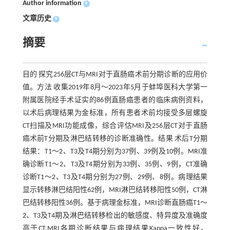
Author information
+
文章历史
+
摘要
目的 探究256层CT与MRI对于直肠癌术前分期诊断的应用价
值。方法 收集2019年8月～2023年5月于蚌埠医科大学第一
附属医院经手术证实的86例直肠癌患者的临床病例资料，
以术后病理结果为金标准，所有患者术前均接受多层螺旋
CT扫描及MRI功能成像，综合评估MRI及256层CT对于直肠
癌术前T分期及淋巴结转移的诊断准确性。结果 术后T分期
结果：T1～2、T3及T4期分别为37例、39例及10例。MRI准
确诊断T1～2、T3及T4期分别为33例、35例、9例，CT准确
诊断T1～2、T3及T4期分别为27例、29例、8例。病理结果
显示转移淋巴结阳性62例，MRI淋巴结转移阳性50例，CT淋
巴结转移阳性36例。基于病理金标准，MRI诊断直肠癌T1～
2、T3及T4期及淋巴结转移检出的敏感度、特异度及准确度
高于CT,MRI各期诊断结果与病理结果Kappa一致性好，