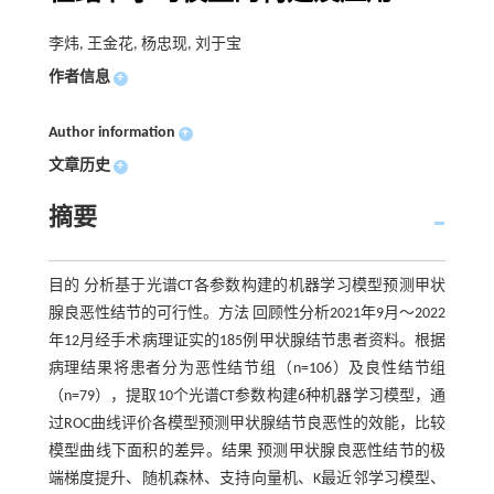
李炜, 王金花, 杨忠现, 刘于宝
作者信息
+
Author information
+
文章历史
+
摘要
目的 分析基于光谱CT各参数构建的机器学习模型预测甲状
腺良恶性结节的可行性。方法 回顾性分析2021年9月～2022
年12月经手术病理证实的185例甲状腺结节患者资料。根据
病理结果将患者分为恶性结节组（n=106）及良性结节组
（n=79），提取10个光谱CT参数构建6种机器学习模型，通
过ROC曲线评价各模型预测甲状腺结节良恶性的效能，比较
模型曲线下面积的差异。结果 预测甲状腺良恶性结节的极
端梯度提升、随机森林、支持向量机、K最近邻学习模型、