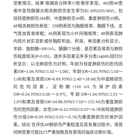
受累情况。结果 根据高分辨率CT影像学表现，402例AP患
者中急性胰腺炎相关肺损伤发生率为82.34%(331/402)，包
括轻度肺损伤264例、中度肺损伤34例、重度肺损伤33例。
AP相关肺损伤表现：258例表现为胸膜增厚、胸膜下线、支
气管血管束增粗；46例表现为小叶间隔增厚；48例表现肺
内斑片状实变影或伴胸腔积血、积液。单因素分析显示，
年龄、脂肪酶>300 U/L、胰腺CT分级、是否累及肾周与肺损
伤程度相关(P<0.05)。逐步多因素无序多分类Logistic回归分
析显示：以无肺损伤为对照，年龄为轻度肺损伤的危险因
素(OR=1.04,95%CI:1.02～1.06)；年龄(OR=1.05,95%CI:1.03～
1.08)和累及肾周(OR=6.69,95%CI:2.40～18.66)为中度肺损伤
的危险因素，淀粉酶>110 U/L为保护因素
(OR=0.24,95%CI:0.06～0.97)；年龄(OR=1.04,95%CI:1.01～
1.07)和累及肾周(OR=34.86,95%CI:7.03～172.94)为重度肺损
伤的危险因素，女性(OR=0.23,95%CI:0.07～0.78)和轻度肺损
伤分级(OR=0.09,95%CI:0.01～0.76)为重度肺损伤的保护因
素。结论 在评估AP肺损伤严重程度及其发展过程中，肾周
间隙受累可能比CT严重指数具有更高的临床诊断价值。