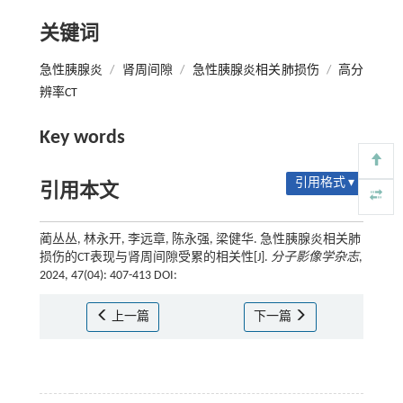
关键词
急性胰腺炎
/
肾周间隙
/
急性胰腺炎相关肺损伤
/
高分
辨率CT
Key words
引用格式 ▾
引用本文
蔺丛丛, 林永开, 李远章, 陈永强, 梁健华. 急性胰腺炎相关肺
损伤的CT表现与肾周间隙受累的相关性[J].
分子影像学杂志
,
2024, 47(04): 407-413 DOI:
上一篇
下一篇