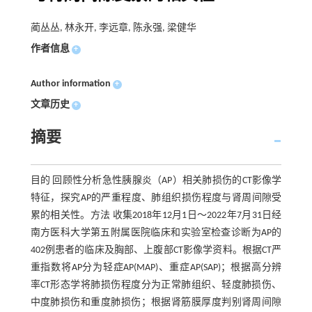
蔺丛丛, 林永开, 李远章, 陈永强, 梁健华
作者信息
+
Author information
+
文章历史
+
摘要
目的 回顾性分析急性胰腺炎（AP）相关肺损伤的CT影像学
特征，探究AP的严重程度、肺组织损伤程度与肾周间隙受
累的相关性。方法 收集2018年12月1日～2022年7月31日经
南方医科大学第五附属医院临床和实验室检查诊断为AP的
402例患者的临床及胸部、上腹部CT影像学资料。根据CT严
重指数将AP分为轻症AP(MAP)、重症AP(SAP)；根据高分辨
率CT形态学将肺损伤程度分为正常肺组织、轻度肺损伤、
中度肺损伤和重度肺损伤；根据肾筋膜厚度判别肾周间隙