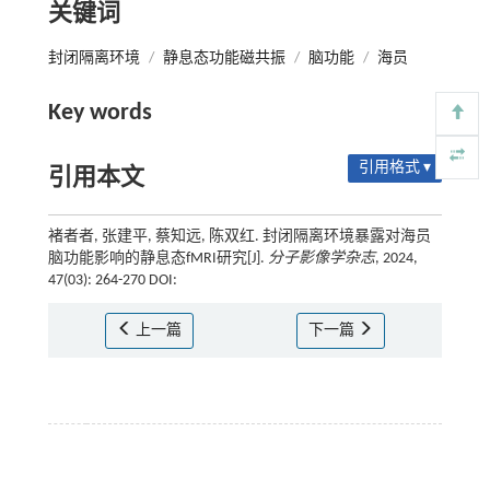
关键词
封闭隔离环境
/
静息态功能磁共振
/
脑功能
/
海员
Key words
引用格式 ▾
引用本文
褚者者, 张建平, 蔡知远, 陈双红. 封闭隔离环境暴露对海员
脑功能影响的静息态fMRI研究[J].
分子影像学杂志
, 2024,
47(03): 264-270 DOI:
上一篇
下一篇