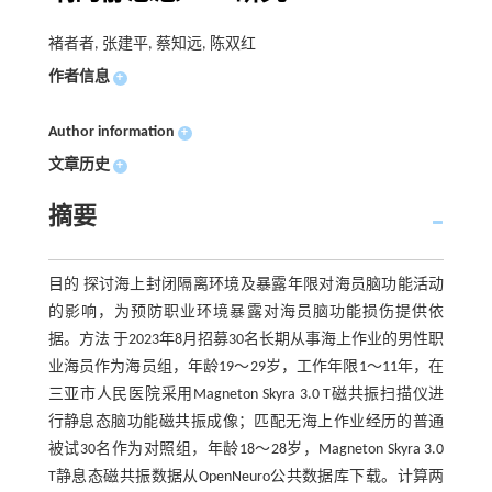
褚者者, 张建平, 蔡知远, 陈双红
作者信息
+
Author information
+
文章历史
+
摘要
目的 探讨海上封闭隔离环境及暴露年限对海员脑功能活动
的影响，为预防职业环境暴露对海员脑功能损伤提供依
据。方法 于2023年8月招募30名长期从事海上作业的男性职
业海员作为海员组，年龄19～29岁，工作年限1～11年，在
三亚市人民医院采用Magneton Skyra 3.0 T磁共振扫描仪进
行静息态脑功能磁共振成像；匹配无海上作业经历的普通
被试30名作为对照组，年龄18～28岁，Magneton Skyra 3.0
T静息态磁共振数据从OpenNeuro公共数据库下载。计算两