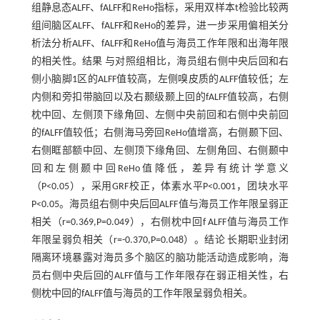
组静息态ALFF、fALFF和ReHo指标，采用双样本t检验比较两
组间脑区ALFF、fALFF和ReHo的差异，进一步采用偏相关分
析法分析ALFF、fALFF和ReHo值与海员工作年限和出海年限
的相关性。结果 与对照组相比，海员组右侧中央后回和右
侧小脑脚1区的ALFF值较高，左侧嗅皮质的ALFF值较低；左
内侧和旁扣带脑回以及右颞级颞上回的fALFF值较高，右侧
枕中回、左侧顶下缘角回、左侧中央前回和右侧中央前回
的fALFF值较低；右侧海马旁回ReHo值增高，右侧颞下回、
右侧眶部额中回、左侧顶下缘角回、左侧角回、右侧颞中
回和左侧颞中回ReHo值降低，差异有统计学意义
（P<0.05），采用GRF校正，体素水平P<0.001，团块水平
P<0.05。海员组右侧中央后回ALFF值与海员工作年限呈弱正
相关（r=0.369,P=0.049），右侧枕中回f ALFF值与海员工作
年限呈弱负相关（r=-0.370,P=0.048）。结论 长期职业封闭
隔离环境暴露对海员多个脑区的脑功能活动造成影响，海
员右侧中央后回的ALFF值与工作年限存在弱正相关性，右
侧枕中回的fALFF值与海员的工作年限呈弱负相关。