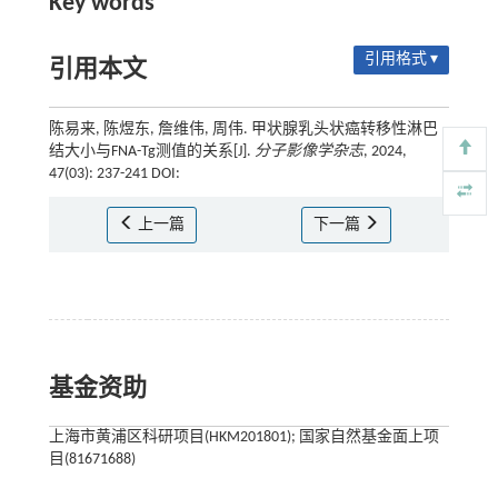
Key words
引用格式 ▾
引用本文
陈易来, 陈煜东, 詹维伟, 周伟. 甲状腺乳头状癌转移性淋巴
结大小与FNA-Tg测值的关系[J].
分子影像学杂志
, 2024,
47(03): 237-241 DOI:
上一篇
下一篇
基金资助
上海市黄浦区科研项目(HKM201801); 国家自然基金面上项
目(81671688)