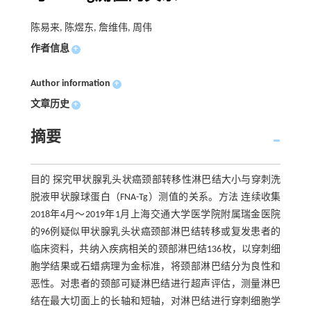
陈易来, 陈煜东, 詹维伟, 周伟
作者信息
+
Author information
+
文章历史
+
摘要
目的 探究甲状腺乳头状癌颈部转移性淋巴结大小与穿刺洗
脱液甲状腺球蛋白（FNA-Tg）测值的关系。方法 连续收集
2018年4月～2019年1月上海交通大学医学院附属瑞金医院
的96例疑似甲状腺乳头状癌颈部淋巴结转移或复发患者的
临床资料，共纳入疾病相关的颈部淋巴结136枚，以穿刺细
胞学结果或石蜡病理为金标准，将颈部淋巴结分为良性和
恶性。对患者的颈部可疑淋巴结进行超声评估，测量淋巴
结在最大切面上的长轴和短轴，对淋巴结进行穿刺细胞学