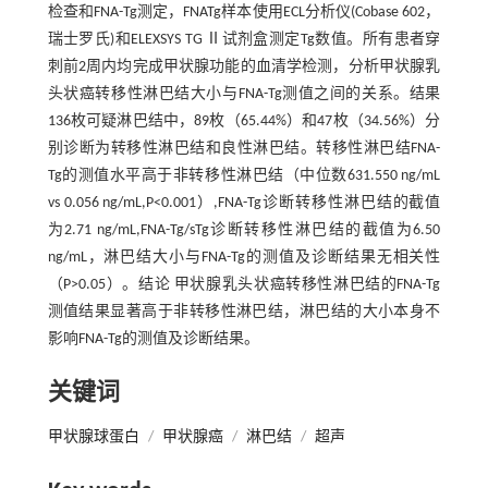
检查和FNA-Tg测定，FNATg样本使用ECL分析仪(Cobase 602，
瑞士罗氏)和ELEXSYS TG Ⅱ试剂盒测定Tg数值。所有患者穿
刺前2周内均完成甲状腺功能的血清学检测，分析甲状腺乳
头状癌转移性淋巴结大小与FNA-Tg测值之间的关系。结果
136枚可疑淋巴结中，89枚（65.44%）和47枚（34.56%）分
别诊断为转移性淋巴结和良性淋巴结。转移性淋巴结FNA-
Tg的测值水平高于非转移性淋巴结（中位数631.550 ng/mL
vs 0.056 ng/mL,P<0.001）,FNA-Tg诊断转移性淋巴结的截值
为2.71 ng/mL,FNA-Tg/sTg诊断转移性淋巴结的截值为6.50
ng/mL，淋巴结大小与FNA-Tg的测值及诊断结果无相关性
（P>0.05）。结论 甲状腺乳头状癌转移性淋巴结的FNA-Tg
测值结果显著高于非转移性淋巴结，淋巴结的大小本身不
影响FNA-Tg的测值及诊断结果。
关键词
甲状腺球蛋白
/
甲状腺癌
/
淋巴结
/
超声