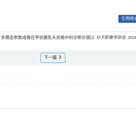
引用格式
光谱CT多模态参数成像在甲状腺乳头状癌中的诊断价值[J].
分子影像学杂志
, 2024
下一篇