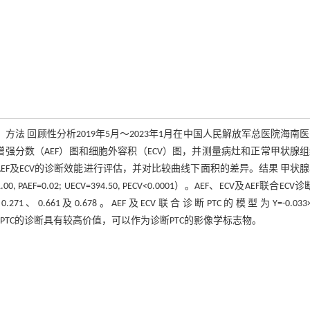
方法 回顾性分析2019年5月～2023年1月在中国人民解放军总医院海南
成动脉增强分数（AEF）图和细胞外容积（ECV）图，并测量病灶和正常甲状腺
C曲线对AEF及ECV的诊断效能进行评估，并对比较曲线下面积的差异。结果 甲状
F=0.02; UECV=394.50, PECV<0.0001）。AEF、ECV及AEF联合ECV诊
、0.661及0.678。AEF及ECV联合诊断PTC的模型为Y=-0.033×A
EF联合ECV对PTC的诊断具有较高价值，可以作为诊断PTC的影像学标志物。