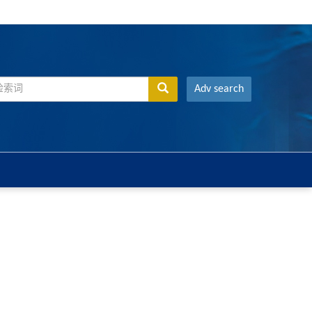
Adv search