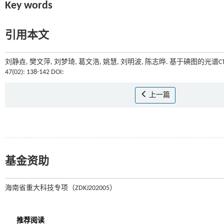
Key words
引用本文
刘静垚, 樊文萍, 刘梦琦, 葛文浩, 姚慧, 刘明波, 陈志晔. 基于碘图的
47(02): 138-142 DOI:
上一篇
基金资助
海南省重大科技专项（ZDKJ202005）