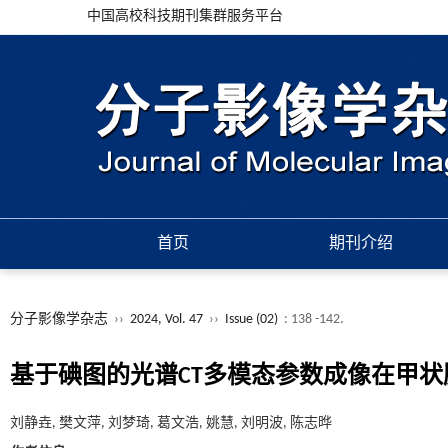
中国高校科技期刊集群服务平台
首页
期刊介绍
分子影像学杂志
››
2024, Vol. 47
››
Issue (02)
: 138 -142.
基于碘图的光谱CT多模态参数成像在甲
刘静垚, 樊文萍, 刘梦琦, 葛文浩, 姚慧, 刘明波, 陈志晔