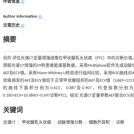
作者信息
+
Author information
+
文章历史
+
摘要
目的 评估光谱CT定量增强成像在甲状腺乳头状癌（PTC）中的诊断价值。
颈部光谱CT增强的59例患者能谱基数据，采用Multiphase软件生
AEF及ECV值。采用Mann-Whitney U检验进行组间比较，采用RO
状癌病变的AEF及ECV值低于正常甲状腺组织的AEF及ECV值（UAEF=1311.00, PAE
的曲线下面积分别为0.623、0.887及0.907，约登指数分别为0.271
0.185×ECV+10.084(Y>0.697诊断PTC)。结论 光谱CT定量参数A
关键词
光谱CT
/
甲状腺乳头状癌
/
动脉增强分数
/
细胞外容积
/
诊断