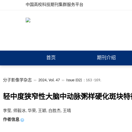
中国高校科技期刊集群服务平台
首页
期刊介绍
分子影像学杂志
››
2024, Vol. 47
››
Issue (02)
: 163 -169.
轻中度狭窄性大脑中动脉粥样硬化斑块特
李莹, 师毅冰, 华荣, 王颖, 白胜杰, 王晴
作者信息
+