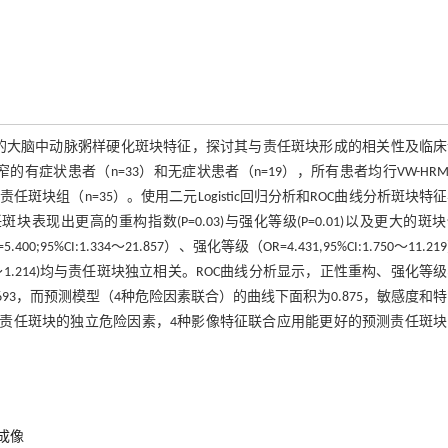
度狭窄的大脑中动脉粥样硬化斑块特征，探讨其与责任斑块形成的相关性及临
症状患者（n=33）和无症状患者（n=19），所有患者均行VW-HRM
斑块组（n=35）。使用二元Logistic回归分析和ROC曲线分析斑块特
现出更高的重构指数(P=0.03)与强化等级(P=0.01)以及更大的斑
00;95%CI:1.334～21.857）、强化等级（OR=4.431,95%CI:1.750～11.2
95%CI:1.038～1.214)均与责任斑块独立相关。ROC曲线分析显示，正性重构、强化等
5、0693，而预测模型（4种危险因素联合）的曲线下面积为0.875，敏感度和
峭度为责任斑块的独立危险因素，4种影像特征联合应用能更好的预测责任斑
成像