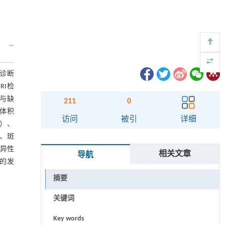
床诊断
RI检
征与缺
211
0
块体积
访问
被引
详细
19）、
级、斑
特异性
相关文章
导航
块的发
摘要
关键词
Key words