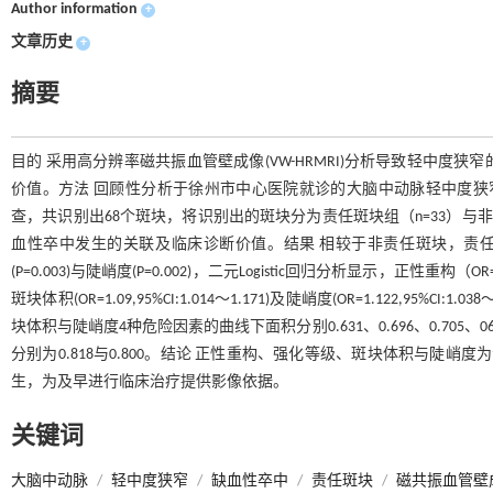
Author information
+
文章历史
+
摘要
目的 采用高分辨率磁共振血管壁成像(VW-HRMRI)分析导致轻中
价值。方法 回顾性分析于徐州市中心医院就诊的大脑中动脉轻中度狭窄的有
查，共识别出68个斑块，将识别出的斑块分为责任斑块组（n=33）与非责任
血性卒中发生的关联及临床诊断价值。结果 相较于非责任斑块，责任斑块表
(P=0.003)与陡峭度(P=0.002)，二元Logistic回归分析显示，正性重构（OR=5.4
斑块体积(OR=1.09,95%CI:1.014～1.171)及陡峭度(OR=1.122,
块体积与陡峭度4种危险因素的曲线下面积分别0.631、0.696、0.70
分别为0.818与0.800。结论 正性重构、强化等级、斑块体积与陡
生，为及早进行临床治疗提供影像依据。
关键词
大脑中动脉
/
轻中度狭窄
/
缺血性卒中
/
责任斑块
/
磁共振血管壁