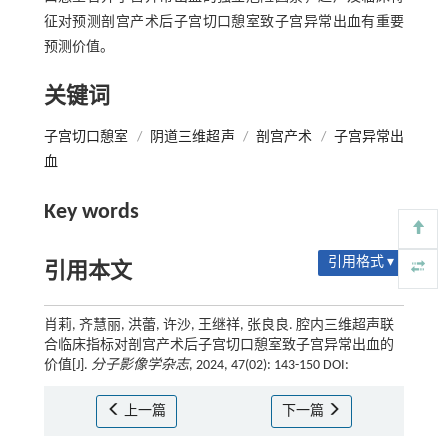
征对预测剖宫产术后子宫切口憩室致子宫异常出血有重要
预测价值。
关键词
子宫切口憩室
/
阴道三维超声
/
剖宫产术
/
子宫异常出
血
Key words
引用格式 ▾
引用本文
肖莉, 齐慧丽, 洪蕾, 许沙, 王继祥, 张良良. 腔内三维超声联
合临床指标对剖宫产术后子宫切口憩室致子宫异常出血的
价值[J].
分子影像学杂志
, 2024, 47(02): 143-150 DOI:
上一篇
下一篇