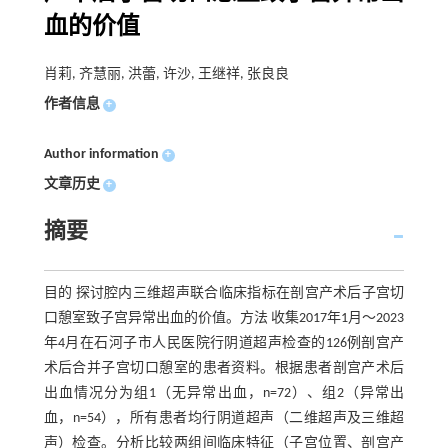
血的价值
肖莉, 齐慧丽, 洪蕾, 许沙, 王继祥, 张良良
作者信息
+
Author information
+
文章历史
+
摘要
目的 探讨腔内三维超声联合临床指标在剖宫产术后子宫切
口憩室致子宫异常出血的价值。方法 收集2017年1月～2023
年4月在石河子市人民医院行阴道超声检查的126例剖宫产
术后合并子宫切口憩室的患者资料。根据患者剖宫产术后
出血情况分为组1（无异常出血，n=72）、组2（异常出
血，n=54），所有患者均行阴道超声（二维超声及三维超
声）检查。分析比较两组间临床特征（子宫位置、剖宫产