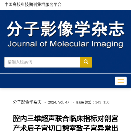
中国高校科技期刊集群服务平台
Toggle
分子影像学杂志
››
2024, Vol. 47
››
Issue (02)
: 143 -150.
腔内三维超声联合临床指标对剖宫
产术后子宫切口憩室致子宫异常出