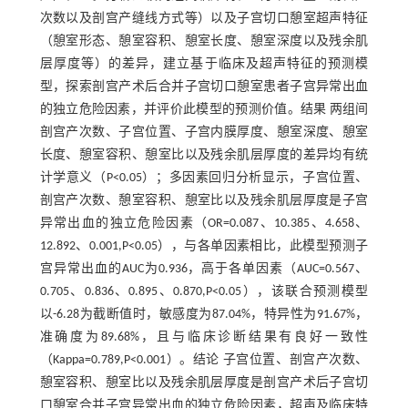
次数以及剖宫产缝线方式等）以及子宫切口憩室超声特征
（憩室形态、憩室容积、憩室长度、憩室深度以及残余肌
层厚度等）的差异，建立基于临床及超声特征的预测模
型，探索剖宫产术后合并子宫切口憩室患者子宫异常出血
的独立危险因素，并评价此模型的预测价值。结果 两组间
剖宫产次数、子宫位置、子宫内膜厚度、憩室深度、憩室
长度、憩室容积、憩室比以及残余肌层厚度的差异均有统
计学意义（P<0.05）；多因素回归分析显示，子宫位置、
剖宫产次数、憩室容积、憩室比以及残余肌层厚度是子宫
异常出血的独立危险因素（OR=0.087、10.385、4.658、
12.892、0.001,P<0.05），与各单因素相比，此模型预测子
宫异常出血的AUC为0.936，高于各单因素（AUC=0.567、
0.705、0.836、0.895、0.870,P<0.05），该联合预测模型
以-6.28为截断值时，敏感度为87.04%，特异性为91.67%，
准确度为89.68%，且与临床诊断结果有良好一致性
（Kappa=0.789,P<0.001）。结论 子宫位置、剖宫产次数、
憩室容积、憩室比以及残余肌层厚度是剖宫产术后子宫切
口憩室合并子宫异常出血的独立危险因素，超声及临床特