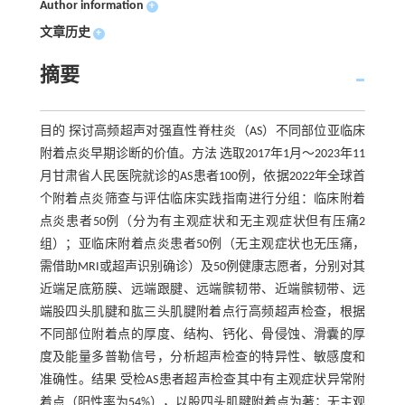
Author information
+
文章历史
+
摘要
目的 探讨高频超声对强直性脊柱炎（AS）不同部位亚临床
附着点炎早期诊断的价值。方法 选取2017年1月～2023年11
月甘肃省人民医院就诊的AS患者100例，依据2022年全球首
个附着点炎筛查与评估临床实践指南进行分组：临床附着
点炎患者50例（分为有主观症状和无主观症状但有压痛2
组）；亚临床附着点炎患者50例（无主观症状也无压痛，
需借助MRI或超声识别确诊）及50例健康志愿者，分别对其
近端足底筋膜、远端跟腱、远端髌韧带、近端髌韧带、远
端股四头肌腱和肱三头肌腱附着点行高频超声检查，根据
不同部位附着点的厚度、结构、钙化、骨侵蚀、滑囊的厚
度及能量多普勒信号，分析超声检查的特异性、敏感度和
准确性。结果 受检AS患者超声检查其中有主观症状异常附
着点（阳性率为54%），以股四头肌腱附着点为著；无主观