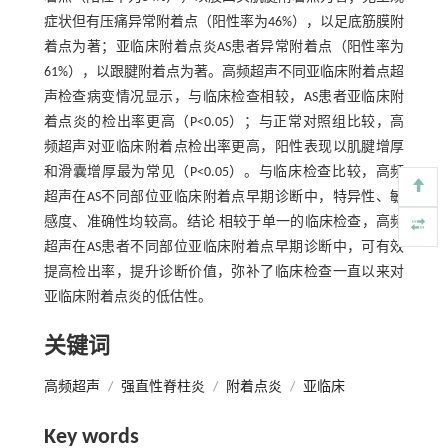
症状但有压痛异常附着点（阳性率为46%），以足底筋膜附
着点为著；亚临床附着点炎AS患者异常附着点（阳性率为
61%），以跟腱附着点为著。高频超声不同亚临床附着点超
声检查病变情况显示，与临床检查相较，AS患者亚临床附
着点炎的检出率更高（P<0.05）；与正常对照组比较，高
频超声对亚临床附着点检出率更高，阳性表现以肌腱增厚
和滑囊增厚最为常见（P<0.05）。与临床检查比较，高频
超声在AS不同部位亚临床附着点早期诊断中，特异性、敏
感度、准确性均较高。结论 相较于单一的临床检查，高频
超声在AS患者不同部位亚临床附着点早期诊断中，可有效
提高检出率，提升诊断价值，弥补了临床检查一直以来对
亚临床附着点炎的低估性。
关键词
高频超声
/
强直性脊柱炎
/
附着点炎
/
亚临床
Key words