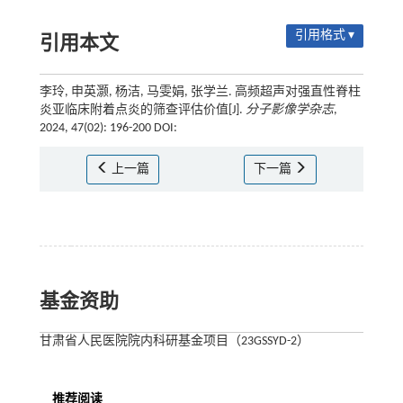
引用格式 ▾
引用本文
李玲, 申英灏, 杨洁, 马雯娟, 张学兰. 高频超声对强直性脊柱
炎亚临床附着点炎的筛查评估价值[J].
分子影像学杂志
,
2024, 47(02): 196-200 DOI:
上一篇
下一篇
基金资助
甘肃省人民医院院内科研基金项目（23GSSYD-2）