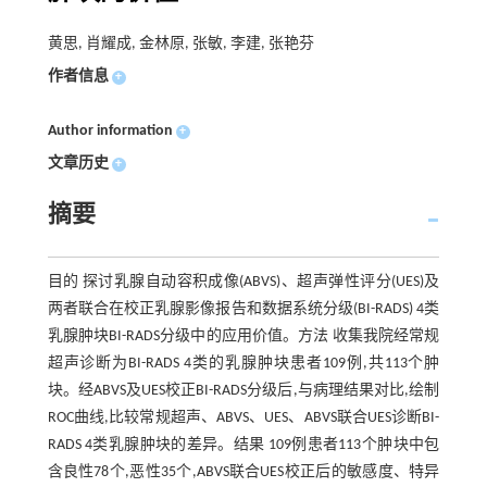
黄思, 肖耀成, 金林原, 张敏, 李建, 张艳芬
作者信息
+
Author information
+
文章历史
+
摘要
目的 探讨乳腺自动容积成像(ABVS)、超声弹性评分(UES)及
两者联合在校正乳腺影像报告和数据系统分级(BI-RADS) 4类
乳腺肿块BI-RADS分级中的应用价值。方法 收集我院经常规
超声诊断为BI-RADS 4类的乳腺肿块患者109例,共113个肿
块。经ABVS及UES校正BI-RADS分级后,与病理结果对比,绘制
ROC曲线,比较常规超声、ABVS、UES、ABVS联合UES诊断BI-
RADS 4类乳腺肿块的差异。结果 109例患者113个肿块中包
含良性78个,恶性35个,ABVS联合UES校正后的敏感度、特异