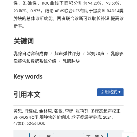
性、准确性、ROC曲线下面积分别为94.29%、93.59%、
93.80%、0.975。结论 ABVS联合UES有助于提高BI-RADS 4类
肿块的总体诊断效能。两者联合诊断可以取长补短,提高诊
断率。
关键词
乳腺自动容积成像
/
超声弹性评分
/
常规超声
/
乳腺影
像报告和数据系统分级
/
乳腺肿块
Key words
引用格式 ▾
引用本文
黄思, 肖耀成, 金林原, 张敏, 李建, 张艳芬. 多模态超声校正
BI-RADS 4类乳腺肿块的价值[J].
分子影像学杂志
, 2024,
47(01): 52-56 DOI: