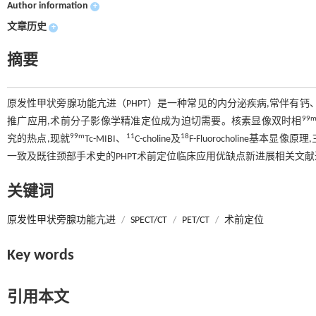
Author information
+
文章历史
+
摘要
原发性甲状旁腺功能亢进（PHPT）是一种常见的内分泌疾病,常伴有钙
99
推广应用,术前分子影像学精准定位成为迫切需要。核素显像双时相
99m
11
18
究的热点,现就
Tc-MIBI、
C-choline及
F-Fluorocholine
一致及既往颈部手术史的PHPT术前定位临床应用优缺点新进展相关文
关键词
原发性甲状旁腺功能亢进
/
SPECT/CT
/
PET/CT
/
术前定位
Key words
引用本文