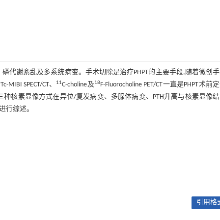
、磷代谢紊乱及多系统病变。手术切除是治疗PHPT的主要手段,随着微创
m
11
18
Tc-MIBI SPECT/CT、
C-choline及
F-Fluorocholine PET/CT一直是PHPT术
基本显像原理,三种核素显像方式在异位/复发病变、多腺体病变、PTH升高与核素显像
献进行综述。
引用格式