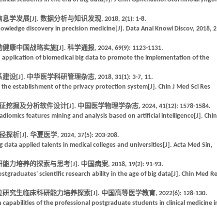
[J]. 数据分析与知识发现, 2018, 2(1): 1-8.
nowledge discovery in precision medicine[J]. Data Anal Knowl Discov, 2018, 2
战略实施[J]. 科学通报, 2024, 69(9): 1123-1131.
nd application of biomedical big data to promote the implementation of the
 中华医学科研管理杂志, 2018, 31(1): 3-7, 11.
d the establishment of the privacy protection system[J]. Chin J Med Sci Res
分析软件设计[J]. 中国医学物理学杂志, 2024, 41(12): 1578-1584.
adiomics features mining and analysis based on artificial intelligence[J]. Chin
 华夏医学, 2024, 37(5): 203-208.
ig data applied talents in medical colleges and universities[J]. Acta Med Sin,
的探索与思考[J]. 中国病案, 2018, 19(2): 91-93.
stgraduates' scientific research ability in the age of big data[J]. Chin Med Re
究生临床科研能力培养探索[J]. 中国高等医学教育, 2022(6): 128-130.
ch capabilities of the professional postgraduate students in clinical medicine i