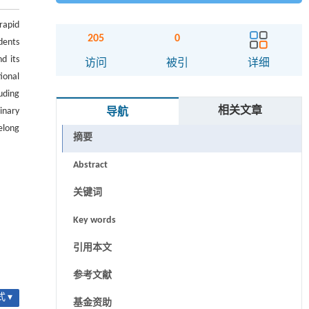
rapid
205
0
dents
nd its
访问
被引
详细
ional
uding
相关文章
inary
导航
elong
摘要
Abstract
关键词
Key words
引用本文
参考文献
 ▾
基金资助