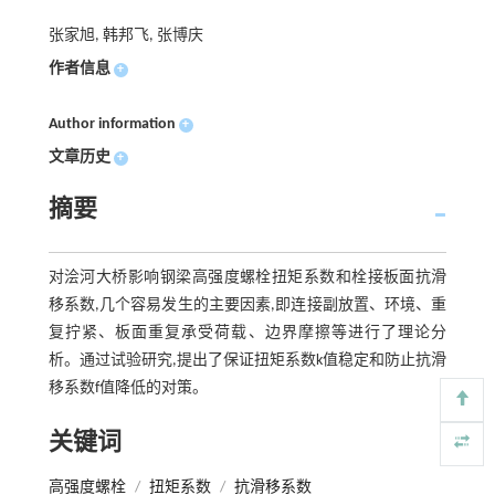
张家旭, 韩邦飞, 张博庆
作者信息
+
Author information
+
文章历史
+
摘要
对浍河大桥影响钢梁高强度螺栓扭矩系数和栓接板面抗滑
移系数,几个容易发生的主要因素,即连接副放置、环境、重
复拧紧、板面重复承受荷载、边界摩擦等进行了理论分
析。通过试验研究,提出了保证扭矩系数k值稳定和防止抗滑
移系数f值降低的对策。
关键词
高强度螺栓
/
扭矩系数
/
抗滑移系数