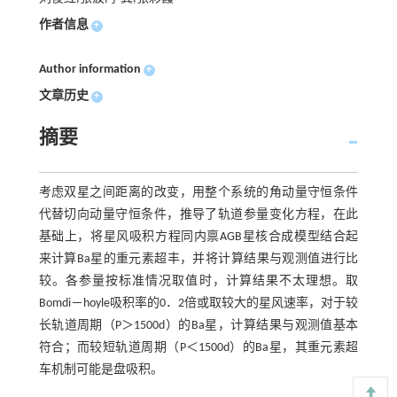
作者信息
+
Author information
+
文章历史
+
摘要
考虑双星之间距离的改变，用整个系统的角动量守恒条件
代替切向动量守恒条件，推导了轨道参量变化方程，在此
基础上，将星风吸积方程同内禀AGB星核合成模型结合起
来计算Ba星的重元素超丰，并将计算结果与观测值进行比
较。各参量按标准情况取值时，计算结果不太理想。取
Bomdi－hoyle吸积率的0．2倍或取较大的星风速率，对于较
长轨道周期（P＞1500d）的Ba星，计算结果与观测值基本
符合；而较短轨道周期（P＜1500d）的Ba星，其重元素超
车机制可能是盘吸积。