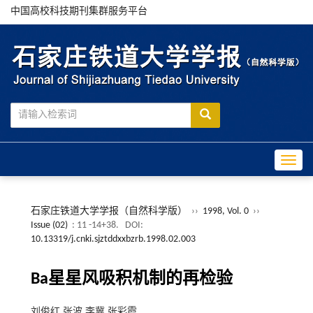
中国高校科技期刊集群服务平台
Toggle
石家庄铁道大学学报（自然科学版）
››
1998, Vol. 0
››
Issue (02)
: 11 -14+38.
DOI:
10.13319/j.cnki.sjztddxxbzrb.1998.02.003
Ba星星风吸积机制的再检验
刘俊红,张波,李冀,张彩霞