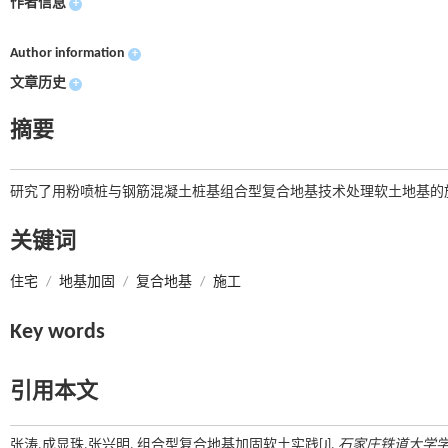
作者信息
+
Author information
+
文章历史
+
摘要
研究了用粉喷桩与钢筋混凝土桩基组合型复合地基技术处理软土地基的
关键词
住宅
/
地基加固
/
复合地基
/
施工
Key words
引用本文
张涛,成显珠,张兴明. 组合型复合地基加固软土实践[J].
石家庄铁道大学