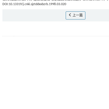
DOI:10.13319/j.cnki.sjztddxxbzrb.1998.03.020
上一篇