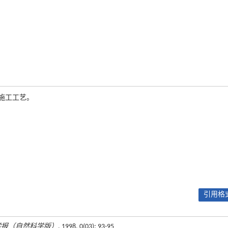
施工工艺。
引用格式
学报（自然科学版）
, 1998, 0(03): 93-95