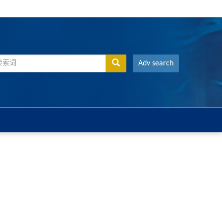
Adv search