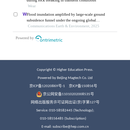
Copyright © Higher Education Press.
Powered by Beijing Magtech Co. Ltd
京ICP备12020869号-1
京ICP备150856号
京公网安备11010202008535号
网络出版服务许可证网出证(京)字第127号
Service: 010-58582445 (Technology);
010-58556485 (Subscription)
E-mail: subscribe@hep.com.cn