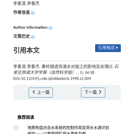
李素清,李春杰
作者信息
+
Author information
+
文章历史
+
引用格式 ▾
引用本文
李素清,李春杰. 秦岭隧道突涌水对施工的影响及处理[J].
石
家庄铁道大学学报（自然科学版）
, , (): 34-38
DOI:10.13319/j.cnki.sjztddxxbzrb.1998.s1.009
上一篇
下一篇