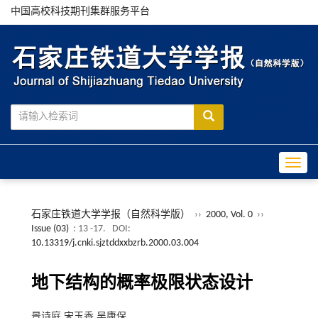
中国高校科技期刊集群服务平台
Toggle
石家庄铁道大学学报（自然科学版）
››
2000, Vol. 0
››
Issue (03)
: 13 -17.
DOI:
10.13319/j.cnki.sjztddxxbzrb.2000.03.004
地下结构的概率极限状态设计
景诗庭,宋玉香,吴康保