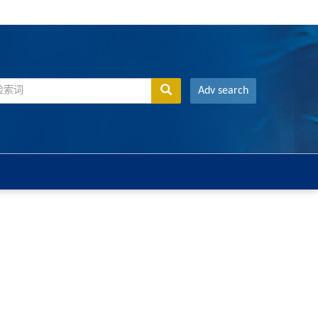
Adv search