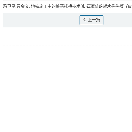
冯卫星,曹金文. 地铁施工中的桩基托换技术[J].
石家庄铁道大学学报（自
上一篇