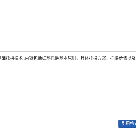
基础托换技术 ,内容包括桩基托换基本原则、具体托换方案、托换步骤以
引用格式