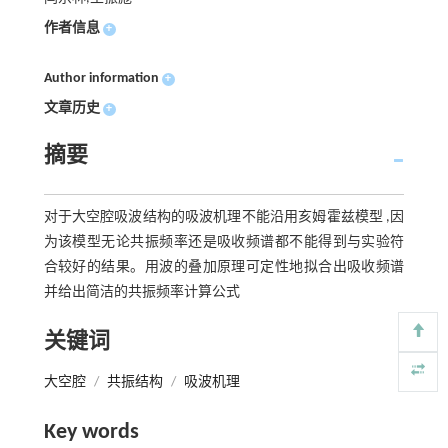
作者信息
+
Author information
+
文章历史
+
摘要
对于大空腔吸波结构的吸波机理不能沿用亥姆霍兹模型 ,因
为该模型无论共振频率还是吸收频谱都不能得到与实验符
合较好的结果。用波的叠加原理可定性地拟合出吸收频谱
并给出简洁的共振频率计算公式
关键词
大空腔
/
共振结构
/
吸波机理
Key words