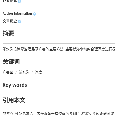
作者信息
+
Author information
+
文章历史
+
摘要
渗水沟设置是治理路基冻害的主要方法 ,主要就渗水沟的合理深度进行探
关键词
冻害区
/
渗水沟
/
深度
Key words
引用本文
邵德兴. 铁路路基冻害区渗水沟合理深度的探讨[J].
石家庄铁道大学学报