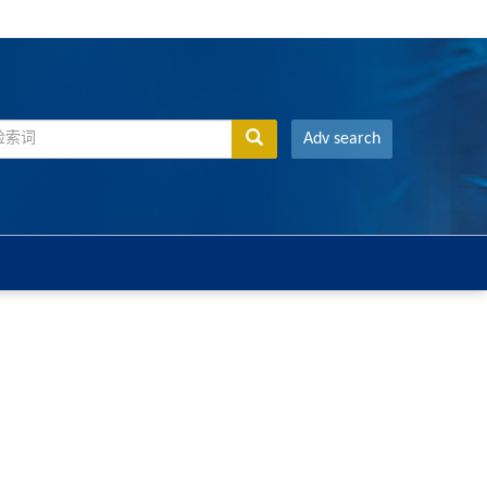
Adv search