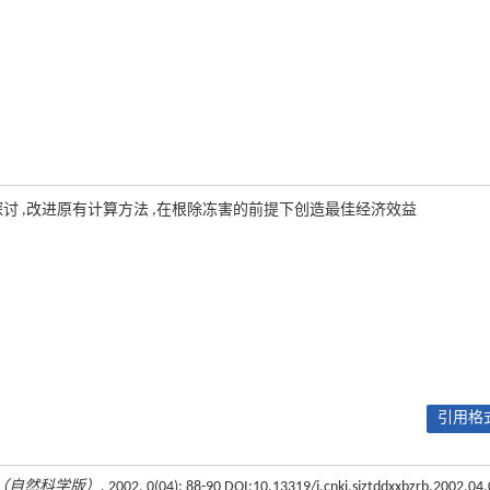
讨 ,改进原有计算方法 ,在根除冻害的前提下创造最佳经济效益
引用格式
（自然科学版）
, 2002, 0(04): 88-90 DOI:10.13319/j.cnki.sjztddxxbzrb.2002.04