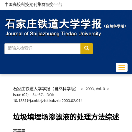
中国高校科技期刊集群服务平台
Toggle
石家庄铁道大学学报（自然科学版）
››
2003, Vol. 0
››
Issue (02)
: 54 -57.
DOI:
10.13319/j.cnki.sjztddxxbzrb.2003.02.014
垃圾填埋场渗滤液的处理方法综述
高平平