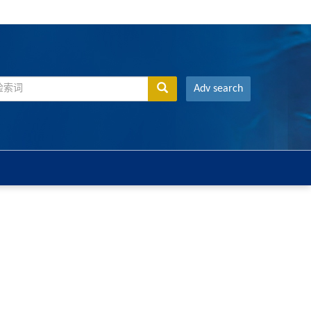
Adv search