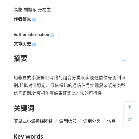
高蒙,刘旭东,张福生
作者信息
+
Author information
+
文章历史
+
摘要
用非显式小波神经网络的组合分类来实现通信信号调制识
别,并拟对非稳定、低信噪比的通信信号实现复杂调制类型
信号识别,计算机仿真结果证实此方法的可行性。
关键词
非显式小波神经网络
/
调制信号
/
识别分类
/
仿真
Key words