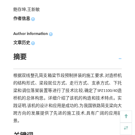
鲍存坤,王新敏
作者信息
+
Author information
+
文章历史
+
摘要
根据双线整孔简支箱梁节段预制拼装的施工要求,对造桥机
的结构形式、梁段就位方式、走行方式、支承方式、下托
梁和调位落架装置等进行了技术比较,确定了SPZ1100/40造
桥机的总体构思。详细介绍了该机的构造和技术特点。实
践证明,该机的设计和应用是成功的,为我国铁路简支梁向大
跨方向的发展提供了先进的施工技术,具有广阔的应用前
景。