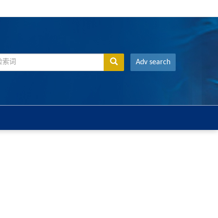
Adv search