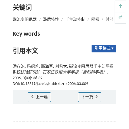
关键词
磁流变阻尼器
/
滞后特性
/
半主动控制
/
隔振
/
时滞
Key words
引用格式 ▾
引用本文
潘存治, 杨绍普, 邢海军, 刘希太. 磁流变阻尼器半主动隔振
系统试验研究[J].
石家庄铁道大学学报（自然科学版）
,
2006, 0(03): 36-39
DOI:10.13319/j.cnki.sjztddxxbzrb.2006.03.009
上一篇
下一篇