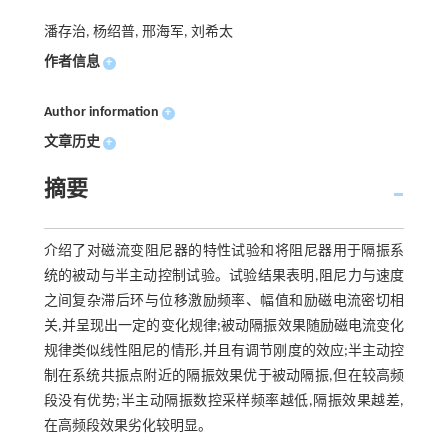
潘存治, 杨绍普, 邢海军, 刘希太
作者信息
+
Author information
+
文章历史
+
摘要
介绍了对磁流变阻尼器的特性试验和将阻尼器用于隔振系
统的被动与半主动控制试验。试验结果表明,阻尼力与速度
之间复杂滞后环与位移激励频率、幅值和励磁电流密切相
关,并呈现出一定的变化规律;被动隔振效果随励磁电流变化
规律类似线性阻尼的情形,并且有调节刚度的效应;半主动控
制在系统共振点附近的隔振效果优于被动隔振,但在较高频
段没有优势;半主动隔振数控采样频率越低,隔振效果越差,
在高频段效果劣化较明显。