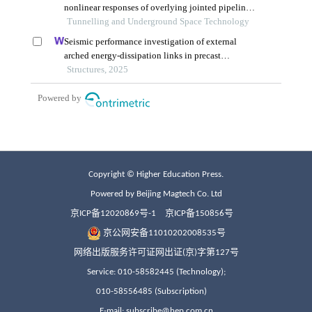
Copyright © Higher Education Press.
Powered by Beijing Magtech Co. Ltd
京ICP备12020869号-1
京ICP备150856号
京公网安备11010202008535号
网络出版服务许可证网出证(京)字第127号
Service: 010-58582445 (Technology);
010-58556485 (Subscription)
E-mail: subscribe@hep.com.cn