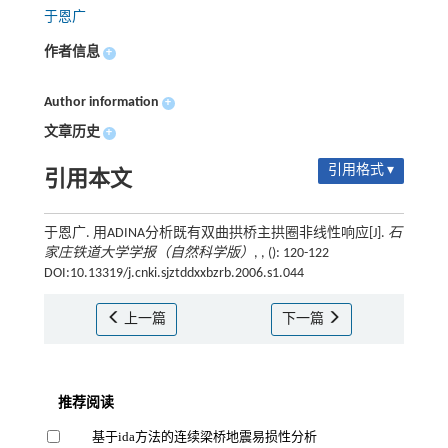
于恩广
作者信息
+
Author information
+
文章历史
+
引用格式 ▾
引用本文
于恩广. 用ADINA分析既有双曲拱桥主拱圈非线性响应[J].
石
家庄铁道大学学报（自然科学版）
, , (): 120-122
DOI:10.13319/j.cnki.sjztddxxbzrb.2006.s1.044
上一篇
下一篇