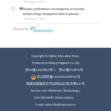
Copyright © Higher Education Press.
Powered by Beijing Magtech Co. Ltd
京ICP备12020869号-1
京ICP备150856号
京公网安备11010202008535号
网络出版服务许可证网出证(京)字第127号
Service: 010-58582445 (Technology);
010-58556485 (Subscription)
E-mail: subscribe@hep.com.cn