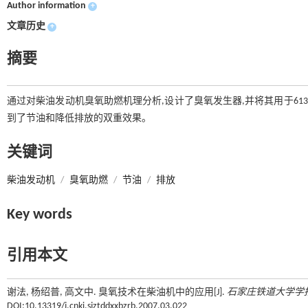
Author information
+
文章历史
+
摘要
通过对柴油发动机臭氧助燃机理分析,设计了臭氧发生器,并将其用于61
到了节油和降低排放的双重效果。
关键词
柴油发动机
/
臭氧助燃
/
节油
/
排放
Key words
引用本文
谢法, 杨绍普, 高文中. 臭氧技术在柴油机中的应用[J].
石家庄铁道大学学
DOI:10.13319/j.cnki.sjztddxxbzrb.2007.03.022