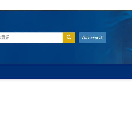
Adv search