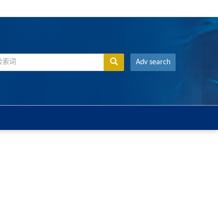
Adv search