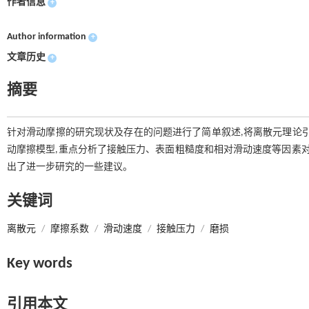
作者信息
+
Author information
+
文章历史
+
摘要
针对滑动摩擦的研究现状及存在的问题进行了简单叙述,将离散元理论引入
动摩擦模型,重点分析了接触压力、表面粗糙度和相对滑动速度等因素对
出了进一步研究的一些建议。
关键词
离散元
/
摩擦系数
/
滑动速度
/
接触压力
/
磨损
Key words
引用本文