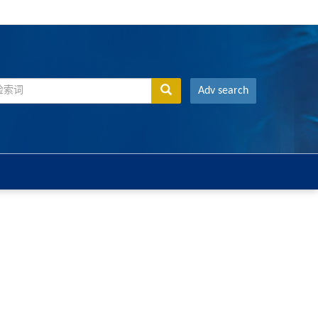
Adv search