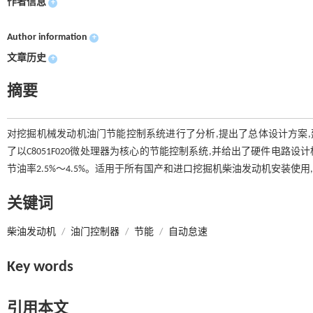
作者信息
+
Author information
+
文章历史
+
摘要
对挖掘机械发动机油门节能控制系统进行了分析,提出了总体设计方案,建
了以C8051F020微处理器为核心的节能控制系统,并给出了硬件电路
节油率2.5%～4.5%。适用于所有国产和进口挖掘机柴油发动机安装使用
关键词
柴油发动机
/
油门控制器
/
节能
/
自动怠速
Key words
引用本文