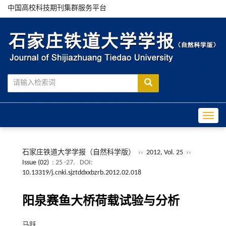
中国高校科技期刊集群服务平台
Toggle
石家庄铁道大学学报（自然科学版）
››
2012, Vol. 25
››
Issue (02)
: 25 -27.
DOI:
10.13319/j.cnki.sjztddxxbzrb.2012.02.018
阳泉赛鱼大桥荷载试验与分析
马跃