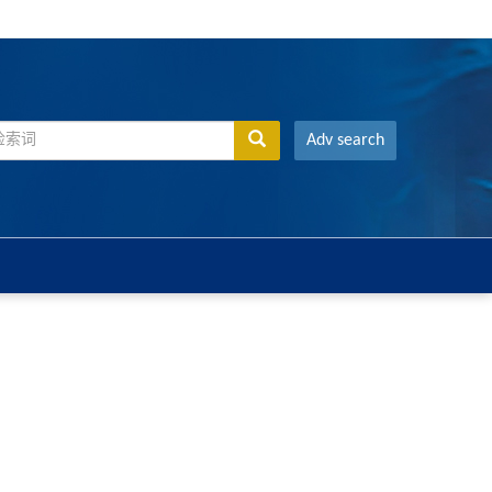
Adv search