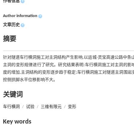
作者信息
+
Author information
+
文章历史
+
摘要
针对隧道车行横洞施工对主洞结构产生影响,以运城-灵宝高速公路中条
主洞的变形规律进行了研究。研究结果表明:车行横洞施工对主洞的影响
度的增加,主洞结构的变形逐步趋于稳定;车行横洞施工对隧道主洞围岩
挖侧拱脚水平位移影响不大。
关键词
车行横洞
/
试验
/
三维有限元
/
变形
Key words