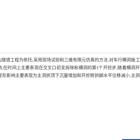
山隧道工程为依托,采用现场试验和三维有限元仿真的方法,对车行横洞施
,在时间上主要表现在交叉口初支拆除和横洞的第1个开挖步,随着横洞
变形影响主要表现为主洞拱顶下沉量增加和开挖侧拱脚水平位移减小,主