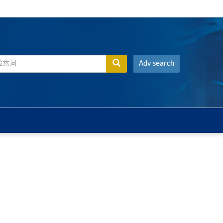
Adv search