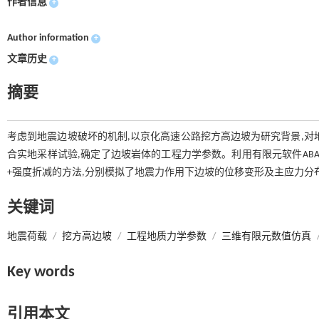
作者信息
+
Author information
+
文章历史
+
摘要
考虑到地震边坡破坏的机制,以京化高速公路挖方高边坡为研究背景,对
合实地采样试验,确定了边坡岩体的工程力学参数。利用有限元软件ABA
+强度折减的方法,分别模拟了地震力作用下边坡的位移变形及主应力分
关键词
地震荷载
/
挖方高边坡
/
工程地质力学参数
/
三维有限元数值仿真
Key words
引用本文