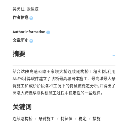
吴勇往, 张运波
作者信息
+
Author information
+
文章历史
+
摘要
结合达陕高速公路王家坝大桥连续刚构桥工程实例,利用
ANSYS计算软件建立了该桥最高墩自体施工、最高墩最大悬
臂施工和成桥阶段各种工况下的特征值稳定分析,并得出了
高墩大跨连续刚构桥施工过程中稳定性的一些规律。
关键词
连续刚构桥
/
悬臂施工
/
特征值
/
稳定
/
措施