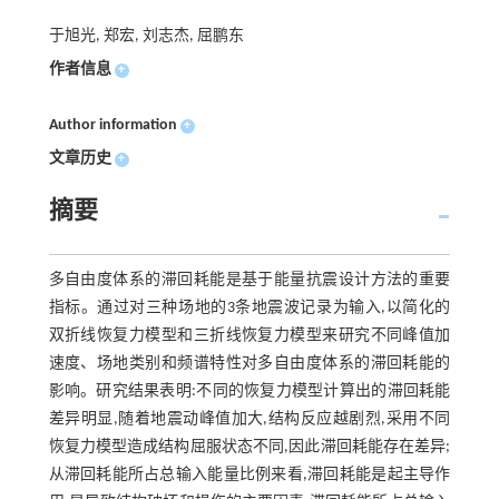
于旭光, 郑宏, 刘志杰, 屈鹏东
作者信息
+
Author information
+
文章历史
+
摘要
多自由度体系的滞回耗能是基于能量抗震设计方法的重要
指标。通过对三种场地的3条地震波记录为输入,以简化的
双折线恢复力模型和三折线恢复力模型来研究不同峰值加
速度、场地类别和频谱特性对多自由度体系的滞回耗能的
影响。研究结果表明:不同的恢复力模型计算出的滞回耗能
差异明显,随着地震动峰值加大,结构反应越剧烈,采用不同
恢复力模型造成结构屈服状态不同,因此滞回耗能存在差异;
从滞回耗能所占总输入能量比例来看,滞回耗能是起主导作