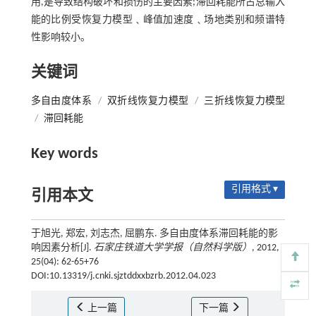
用,是导致结构破坏和损伤的主要因素;滞回耗能所占总输入
能的比例受恢复力模型﹑峰值加速度﹑场地类别和频谱特
性影响较小。
关键词
多自由度体系
/
双折线恢复力模型
/
三折线恢复力模型
/
滞回耗能
Key words
引用格式 ▾
引用本文
于旭光, 郑宏, 刘志杰, 屈鹏东. 多自由度体系滞回耗能的影
响因素分析[J].
石家庄铁道大学学报（自然科学版）
, 2012,
25(04): 62-65+76
DOI:10.13319/j.cnki.sjztddxxbzrb.2012.04.023
上一篇
下一篇