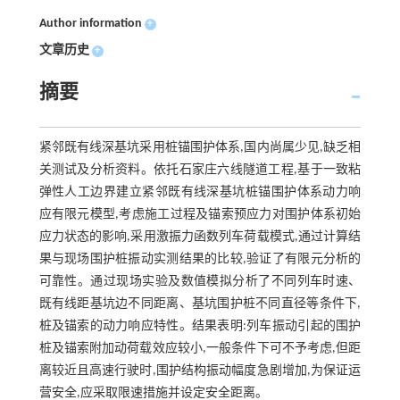
Author information
+
文章历史
+
摘要
紧邻既有线深基坑采用桩锚围护体系,国内尚属少见,缺乏相
关测试及分析资料。依托石家庄六线隧道工程,基于一致粘
弹性人工边界建立紧邻既有线深基坑桩锚围护体系动力响
应有限元模型,考虑施工过程及锚索预应力对围护体系初始
应力状态的影响,采用激振力函数列车荷载模式,通过计算结
果与现场围护桩振动实测结果的比较,验证了有限元分析的
可靠性。通过现场实验及数值模拟分析了不同列车时速、
既有线距基坑边不同距离、基坑围护桩不同直径等条件下,
桩及锚索的动力响应特性。结果表明:列车振动引起的围护
桩及锚索附加动荷载效应较小,一般条件下可不予考虑,但距
离较近且高速行驶时,围护结构振动幅度急剧增加,为保证运
营安全,应采取限速措施并设定安全距离。