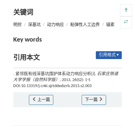
关键词
明挖
/
深基坑
/
动力响应
/
粘弹性人工边界
/
锚索
Key words
引用格式 ▾
引用本文
. 紧邻既有线深基坑围护体系动力响应分析[J].
石家庄铁道
大学学报（自然科学版）
, 2013, 26(S2): 1-5
DOI:10.13319/j.cnki.sjztddxxbzrb.2013.s2.003
上一篇
下一篇