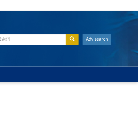
Adv search