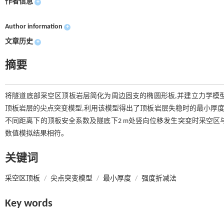
作者信息
+
Author information
+
文章历史
+
摘要
将隧道底部采空区顶板岩层简化为周边固支的椭圆形板,并建立力学模型,导
顶板岩层的尖点突变模型,利用该模型得出了顶板岩层失稳时的最小厚度
不同距离下的顶板安全系数及隧底下2 m处竖向位移发生突变时采空区
数值模拟结果相符。
关键词
采空区顶板
/
尖点突变模型
/
最小厚度
/
强度折减法
Key words