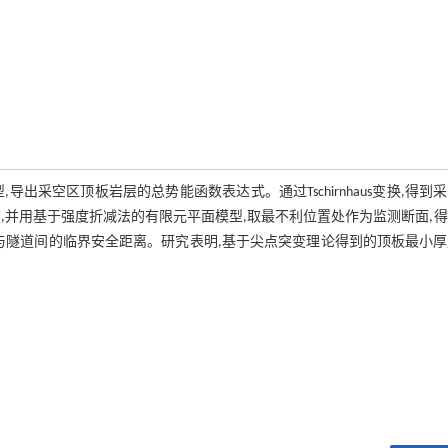
出采空区顶板岩层的总势能函数表达式。通过Tschirnhaus变换,得到
,并用基于强度折减法的有限元平面模型,取最不利位置处作为监测断面,
与隧道间的临界安全距离。研究表明,基于尖点突变理论得到的顶板最小