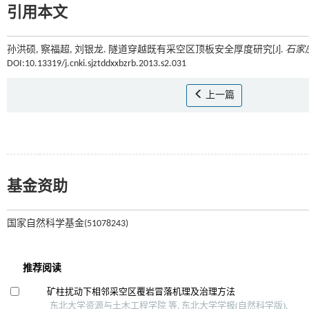
引用本文
孙洪硕, 察福超, 刘银龙. 隧道穿越既有采空区顶板安全厚度研究[J].
石家
DOI:10.13319/j.cnki.sjztddxxbzrb.2013.s2.031
上一篇
基金资助
国家自然科学基金(51078243)