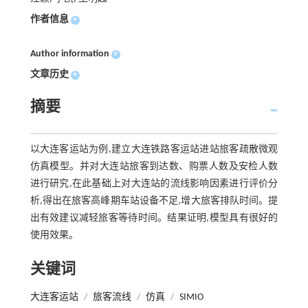
作者信息
+
Author information
+
文章历史
+
摘要
以大连客运站为例,建立大连铁路客运站进站旅客疏散微观
仿真模型。并对大连站旅客到达数、购票人数及安检人数
进行研究,在此基础上对大连站的流线影响因素进行评价分
析,得出在旅客高峰期车站设备不足,增大旅客排队时间。提
出有效建议减轻旅客等待时间。结果证明,模型具有很好的
使用效果。
关键词
大连客运站
/
旅客流线
/
仿真
/
SIMIO