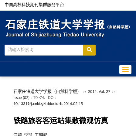
中国高校科技期刊集群服务平台
Toggle
石家庄铁道大学学报（自然科学版）
››
2014, Vol. 27
››
Issue (02)
: 70 -74.
DOI:
10.13319/j.cnki.sjztddxxbzrb.2014.02.15
铁路旅客客运站集散微观仿真
汪颖, 李凯, 王明起