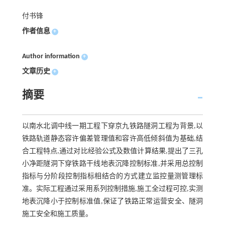
付书锋
作者信息
+
Author information
+
文章历史
+
摘要
以南水北调中线一期工程下穿京九铁路隧洞工程为背景,以
铁路轨道静态容许偏差管理值和容许高低倾斜值为基础,结
合工程特点,通过对比经验公式及数值计算结果,提出了三孔
小净距隧洞下穿铁路干线地表沉降控制标准,并采用总控制
指标与分阶段控制指标相结合的方式建立监控量测管理标
准。实际工程通过采用系列控制措施,施工全过程可控,实测
地表沉降小于控制标准值,保证了铁路正常运营安全、隧洞
施工安全和施工质量。