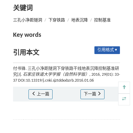
关键词
三孔小净距隧洞
/
下穿铁路
/
地表沉降
/
控制基准
Key words
引用格式 ▾
引用本文
付书锋. 三孔小净距隧洞下穿铁路干线地表沉降控制基准研
究[J].
石家庄铁道大学学报（自然科学版）
, 2016, 29(01): 33-
37 DOI:10.13319/j.cnki.sjztddxxbzrb.2016.01.06
上一篇
下一篇