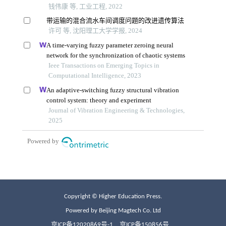
Copyright © Higher Education Press.
Powered by Beijing Magtech Co. Ltd
京ICP备12020869号-1
京ICP备150856号