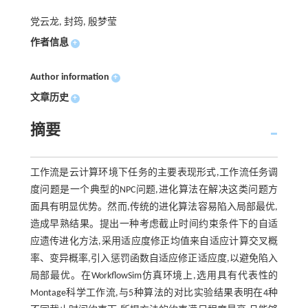
党云龙, 封筠, 殷梦莹
作者信息
+
Author information
+
文章历史
+
摘要
工作流是云计算环境下任务的主要表现形式,工作流任务调
度问题是一个典型的NPC问题,进化算法在解决这类问题方
面具有明显优势。然而,传统的进化算法容易陷入局部最优,
造成早熟结果。提出一种考虑截止时间约束条件下的自适
应遗传进化方法,采用适应度修正均值来自适应计算交叉概
率、变异概率,引入惩罚函数自适应修正适应度,以避免陷入
局部最优。在WorkflowSim仿真环境上,选用具有代表性的
Montage科学工作流,与5种算法的对比实验结果表明在4种